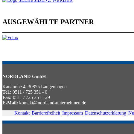
AUSGEWÄHLTE PARTNER
NORDLAND GmbH
Kananohe 4, 30855 Langenhagen
Tel.:
0511 / 725 351 - 0
Fax:
0511 / 725 351 - 29
E-Mail:
kontakt@nordland-unternehmen.de
Kontakt
|
Barrierefreiheit
|
Impressum
|
Datenschutzerklärung
|
Nu